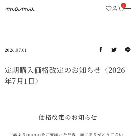
0
ACCOUNT MENU
ようこそ 会員名 様
meeting_room
person
ログイン
新規会員登録
2026.07.01
CATEGORY
定期購入価格改定のお知らせ〈2026
NEWS
年7月1日〉
FAQ
CONTACT
価格改定のお知らせ
GUIDELINES
平素よりmamuをご愛顧いただき、誠にありがとうござい