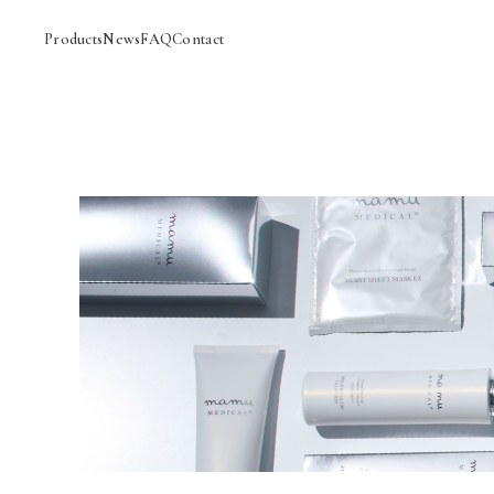
Products
News
FAQ
Contact
ACCOUNT MENU
ようこそ 会員名 様
meeting_room
person
ログイン
新規会員登録
CATEGORY
NEWS
FAQ
CONTACT
GUIDELINES