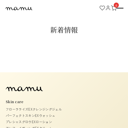
0
ACCOUNT MENU
ようこそ 会員名 様
新着情報
meeting_room
person
ログイン
新規会員登録
CATEGORY
NEWS
FAQ
CONTACT
Skin care
フローラライズEXクレンジングジェル
GUIDELINES
パーフェクトスキンEXウォッシュ
プレシャスグロウEXローション
アンフェイディングEXクリーム